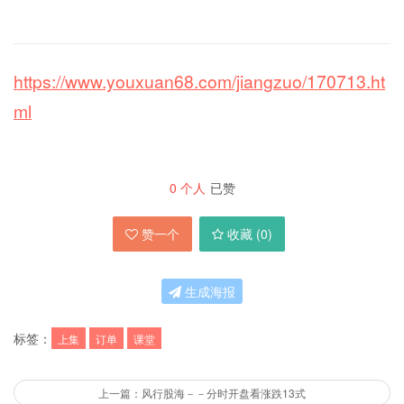
https://www.youxuan68.com/jiangzuo/170713.ht
ml
0
个人
已赞
赞一个
收藏 (
0
)
生成海报
标签：
上集
订单
课堂
上一篇：风行股海－－分时开盘看涨跌13式