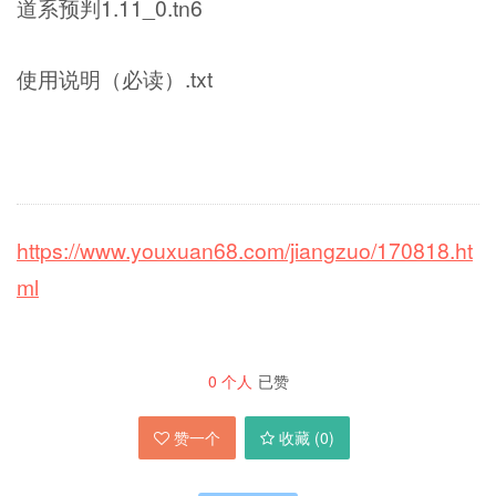
道系预判1.11_0.tn6
使用说明（必读）.txt
https://www.youxuan68.com/jiangzuo/170818.ht
ml
0
个人
已赞
赞一个
收藏 (
0
)