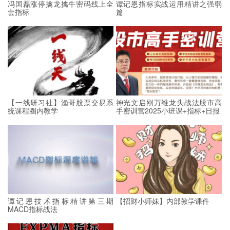
冯国磊涨停擒龙擒牛密码线上全
谭记恩指标实战运用精讲之强弱
套指标
篇
【一线研习社】渔哥股票交易系
神光文启刚万维龙头战法股市高
统课程圈内教学
手密训营2025小班课+指标+日报
谭记恩技术指标精讲第三期
【招财小师妹】内部教学课件
MACD指标战法