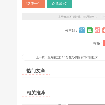
赞一个
收藏 (
0
)
未经允许不得转载：
静思博客
»
中广
分享到：
标签：
上一篇：观海谈五行4.1付费文-四月股市行情推演
热门文章
相关推荐