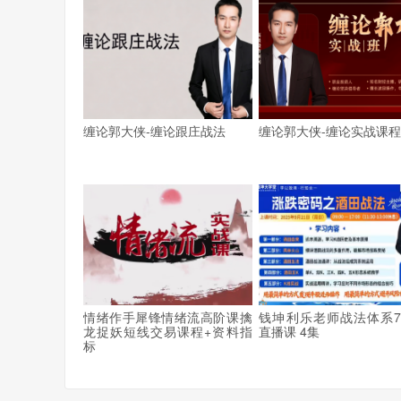
缠论郭大侠-缠论跟庄战法
缠论郭大侠-缠论实战课
情绪作手犀锋情绪流高阶课擒
钱坤利乐老师战法体系
龙捉妖短线交易课程+资料指
直播课 4集
标