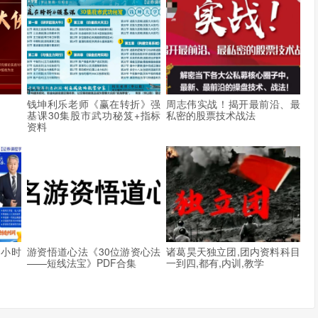
程
钱坤利乐老师《赢在转折》强
周志伟实战！揭开最前沿、最
基课30集股市武功秘笈+指标
私密的股票技术战法
资料
7小时
游资悟道心法《30位游资心法
诸葛昊天独立团,团内资料科目
——短线法宝》PDF合集
一到四,都有,内训,教学