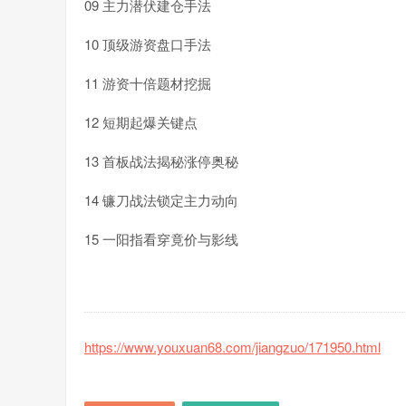
09 主力潜伏建仓手法
10 顶级游资盘口手法
11 游资十倍题材挖掘
12 短期起爆关键点
13 首板战法揭秘涨停奥秘
14 镰刀战法锁定主力动向
15 一阳指看穿竟价与影线
https://www.youxuan68.com/jiangzuo/171950.html