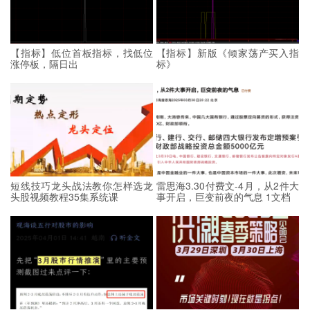
【指标】低位首板指标，找低位
【指标】新版《倾家荡产买入指
涨停板，隔日出
标》
短线技巧龙头战法教你怎样选龙
雷思海3.30付费文-4月，从2件大
头股视频教程35集系统课
事开启，巨变前夜的气息 1文档