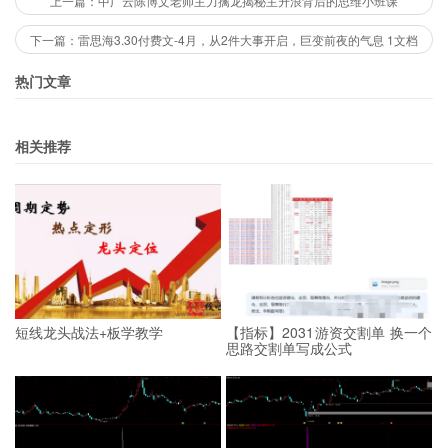
上一篇：中广云陈博文老师主力擒龙揭秘主升浪背后的思维小班课
下一篇：雷思海3.30付费文-4月，从2件大事开启，巨变前夜的气息 1文档
热门文章
相关推荐
短线龙头战法+板学教学
【指标】2031游资交割单 换一个
思路交割单写成公式