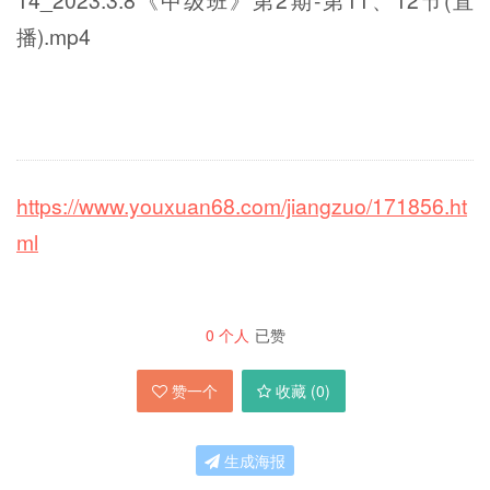
14_2023.3.8《中级班》第2期-第11、12节(直
播).mp4
https://www.youxuan68.com/jiangzuo/171856.ht
ml
0
个人
已赞
赞一个
收藏 (
0
)
生成海报