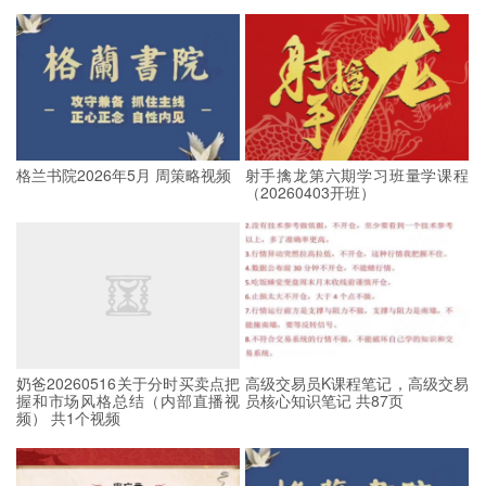
格兰书院2026年5月 周策略视频
射手擒龙第六期学习班量学课程
（20260403开班）
奶爸20260516关于分时买卖点把
高级交易员K课程笔记，高级交易
握和市场风格总结（内部直播视
员核心知识笔记 共87页
频） 共1个视频