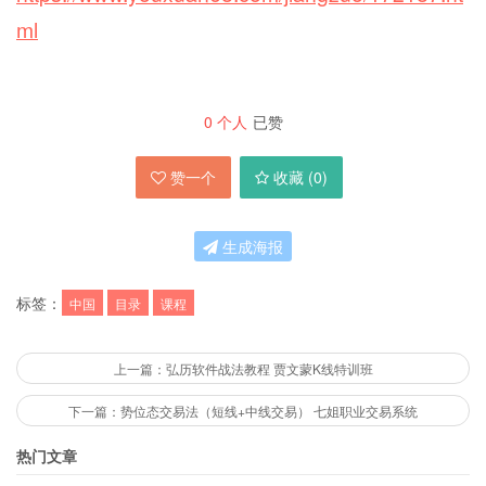
ml
0
个人
已赞
赞一个
收藏 (
0
)
生成海报
标签：
中国
目录
课程
上一篇：弘历软件战法教程 贾文蒙K线特训班
下一篇：势位态交易法（短线+中线交易） 七姐职业交易系统
热门文章