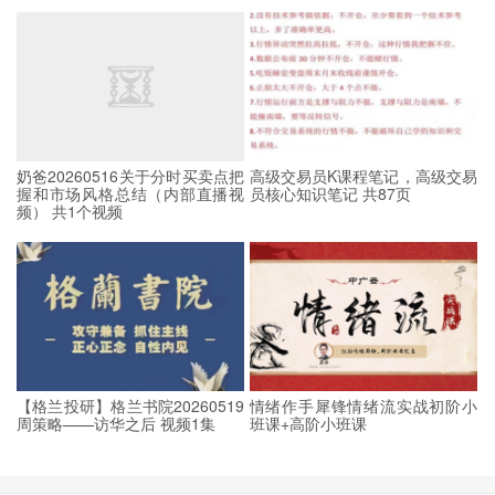
奶爸20260516关于分时买卖点把
高级交易员K课程笔记，高级交易
握和市场风格总结（内部直播视
员核心知识笔记 共87页
频） 共1个视频
【格兰投研】格兰书院20260519
情绪作手犀锋情绪流实战初阶小
周策略——访华之后 视频1集
班课+高阶小班课