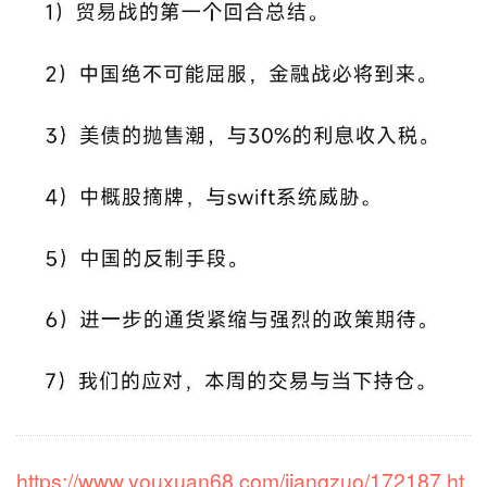
https://www.youxuan68.com/jiangzuo/172187.ht