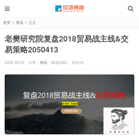
首页
资讯
正文
>
>
老樊研究院复盘2018贸易战主线&交
易策略2050413
2025-05-22
分类：
资讯
阅读(332)
评论(0)