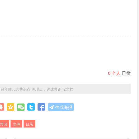
0
个人
已赞
»
骚年凌云志共识点(兑现点，达成共识) 2文档
生成海报
共识
文件
目录