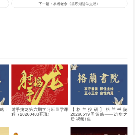
下一篇：易者老余《循序渐进学交易》
策略：
射手擒龙第六期学习班量学课
【格兰投研】格兰书院
程（20260403开班）
20260519周策略——访华之
后 视频1集