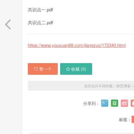
共识点一.pdf
共识点二.pdf
https://www.youxuan68.com/jiangzuo/172340.html
赞一个
收藏 (
0
)
未经允许不得转载：
静思博客
分享到：
标签：