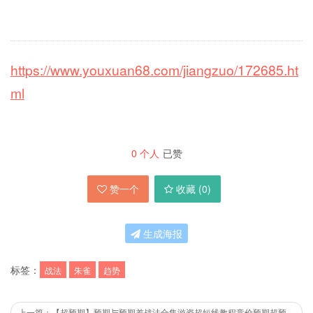
https://www.youxuan68.com/jiangzuo/172685.ht
ml
0
个人
已赞
赞一个
收藏 (
0
)
生成海报
标签：
战法
朱雀
趋势
上一篇：【超预期】预期与预期差战法合集游资超短线教程竞价预期超预期买点涨停战法