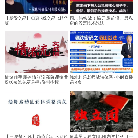
【期货交易】归真K线交易（精华
周志伟实战！揭开最前沿、最私
版）
密的股票技术战法
情绪作手犀锋情绪流高阶课擒龙
钱坤利乐老师战法体系7小时直播
捉妖短线交易课程+资料指标
课 4集
【三易楚云风】趋势启动区到位
诸葛昊天独立团,团内资料科目一