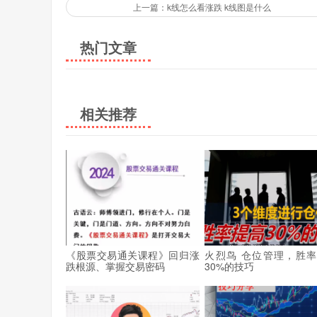
上一篇：k线怎么看涨跌 k线图是什么
热门文章
相关推荐
《股票交易通关课程》回归涨
火烈鸟 仓位管理，胜
跌根源、掌握交易密码
30%的技巧