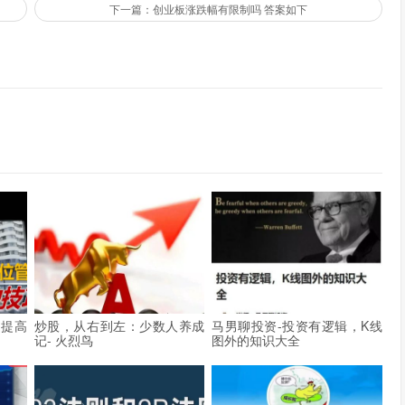
下一篇：创业板涨跌幅有限制吗 答案如下
率提高
炒股，从右到左：少数人养成
马男聊投资-投资有逻辑，K线
记- 火烈鸟
图外的知识大全