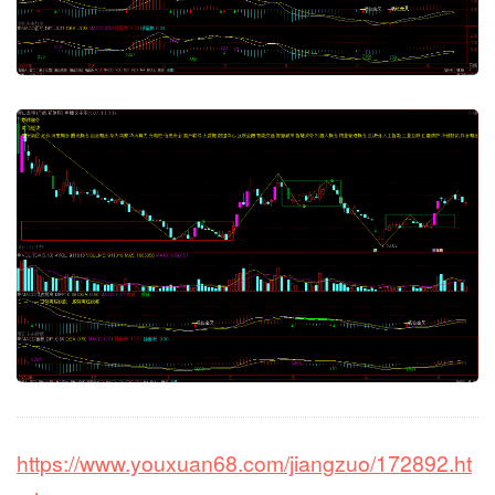
https://www.youxuan68.com/jiangzuo/172892.ht