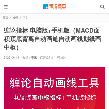
首页
资讯
正文
>
>
缠论指标 电脑版+手机版（MACD面
积顶底背离自动画笔自动画线划线画
中枢）
2025-06-14
分类：
资讯
阅读(271)
评论(0)