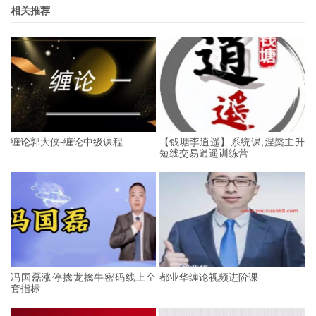
相关推荐
缠论郭大侠-缠论中级课程
【钱塘李逍遥】系统课,涅槃主升
短线交易逍遥训练营
冯国磊涨停擒龙擒牛密码线上全
都业华缠论视频进阶课
套指标