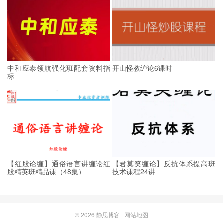
中和应泰领航强化班配套资料指
开山怪教缠论6课时
标
【红股论缠】通俗语言讲缠论红
【君莫笑缠论】反抗体系提高班
股精英班精品课（48集）
技术课程24讲
© 2026
静思博客
网站地图