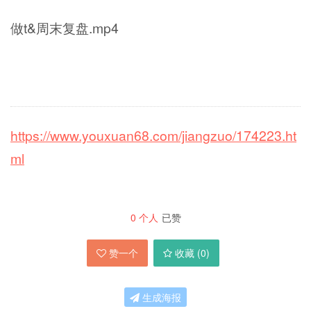
做t&周末复盘.mp4
https://www.youxuan68.com/jiangzuo/174223.ht
ml
0
个人
已赞
赞一个
收藏 (
0
)
生成海报