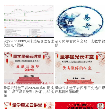
沈淳20250809周末总结仓位管理
易哥简单君简单交易日志教学视
关注点 1视频
频
量学云讲堂王岩2024年第51期视
量学云讲堂王岩四维三先选庄跟
频 主课正课系统课+收评 共52视
庄基训班第50期
频