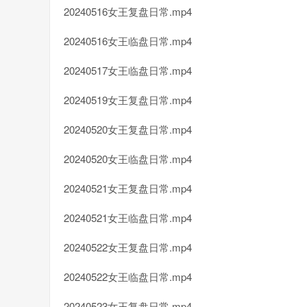
20240516女王复盘日常.mp4
20240516女王临盘日常.mp4
20240517女王临盘日常.mp4
20240519女王复盘日常.mp4
20240520女王复盘日常.mp4
20240520女王临盘日常.mp4
20240521女王复盘日常.mp4
20240521女王临盘日常.mp4
20240522女王复盘日常.mp4
20240522女王临盘日常.mp4
20240523女王复盘日常.mp4