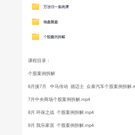
课程目录：
个股案例拆解
6月接7月 中马传动 德迈士 众泰汽车个股案例拆解.m
7月中央商场个股案例拆解.mp4
8月 环保之战 个股案例拆解.mp4
9月 我乐家居 个股案例拆解.mp4