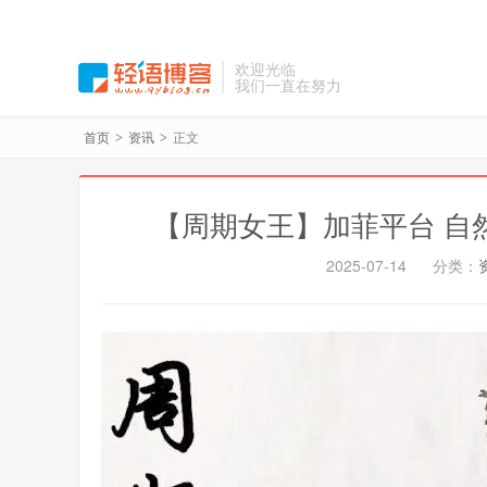
欢迎光临
我们一直在努力
首页
资讯
正文
>
>
【周期女王】加菲平台 自
2025-07-14
分类：