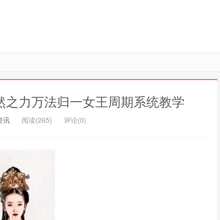
然之力万法归一女王周期系统教学
资讯
阅读(265)
评论(0)