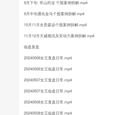
9月下旬 常山药业 个股案例拆解.mp4
9月中旬通化金马个股案例拆解.mp4
10月11月永贵森远个股案例拆解.mp4
11月12月天威视讯东安动力案例拆解.mp4
临盘复盘
20240506女王复盘日常.mp4
20240506女王临盘日常.mp4
20240507女王复盘日常.mp4
20240507女王临盘日常.mp4
20240508女王复盘日常.mp4
20240508女王临盘日常.mp4