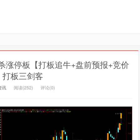
杀涨停板【打板追牛+盘前预报+竞价
】打板三剑客
资讯
阅读(252)
评论(0)