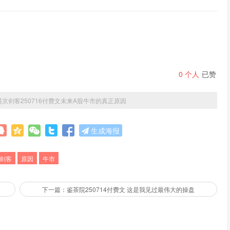
0
个人
已赞
盛京剑客250716付费文未来A股牛市的真正原因
生成海报
剑客
原因
牛市
下一篇：鉴茶院250714付费文 这是我见过最伟大的操盘