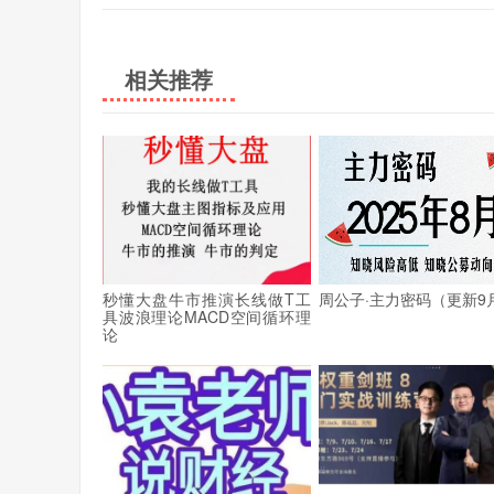
相关推荐
秒懂大盘牛市推演长线做T工
周公子·主力密码（更新9
具波浪理论MACD空间循环理
论