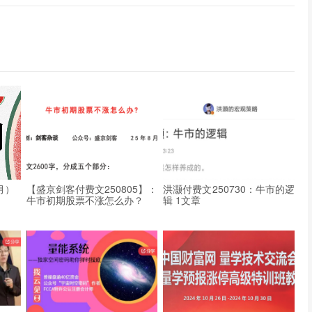
月）
【盛京剑客付费文250805】：
洪灏付费文250730：牛市的逻
牛市初期股票不涨怎么办？
辑 1文章