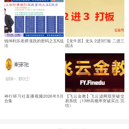
钱坤利乐老师涨跌的密码之五K战
【龙牛居】龙头 2进3打板 二进三
法
战法
神行研习社直播视频2026年5月
【飞云金教】飞云滤网双突破交
合集
易系统（13种高概率突破买点.完
结）