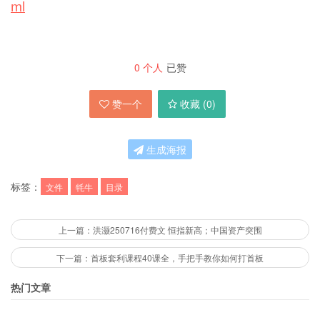
ml
0
个人
已赞
赞一个
收藏 (
0
)
生成海报
标签：
文件
牦牛
目录
上一篇：洪灏250716付费文 恒指新高；中国资产突围
下一篇：首板套利课程40课全，手把手教你如何打首板
热门文章