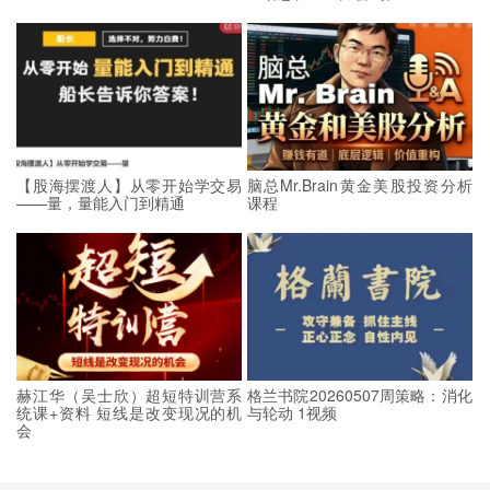
【股海摆渡人】从零开始学交易
脑总Mr.Brain黄金美股投资分析
——量，量能入门到精通
课程
赫江华（吴士欣）超短特训营系
格兰书院20260507周策略：消化
统课+资料 短线是改变现况的机
与轮动 1视频
会