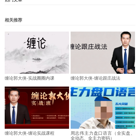
相关推荐
缠论郭大侠-实战圈圈内课
缠论郭大侠-缠论跟庄战法
缠论郭大侠-缠论实战课程
周志伟主力盘口语言（全实盘、
全动态、全主力密码）