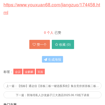
https://www.youxuan68.com/jiangzuo/174458.ht
ml
0
个人
已赞
赞一个
收藏 (
0
)
生成海报
标签：
会议
金麒麟
页面
上一篇：【指标】通达信【首板二板一键选股系统】集合竞价抓首板二板连板一进二指标公式源码竞价选股
下一篇：郭海培私人沙龙扬子江大酒店2025.06.15线下讲座
热门文章