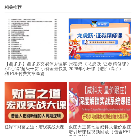
相关推荐
【鑫多多】鑫多多交易体系理解
张穗鸿《龙虎跃·证券精修课》
和“心得”超级干货-小资金最快复
2026年小班课（进阶+高阶）
利 PDF付费文章35篇
任泽平财富之道：宏观实战大课
跟庄大王第七届威科夫量价跟庄
培训班课程视频回放（包含PPT