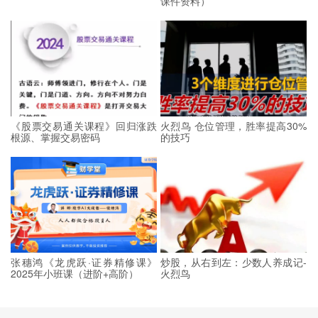
课件资料）
《股票交易通关课程》回归涨跌
火烈鸟 仓位管理，胜率提高30%
根源、掌握交易密码
的技巧
张穗鸿《龙虎跃·证券精修课》
炒股，从右到左：少数人养成记-
2025年小班课（进阶+高阶）
火烈鸟