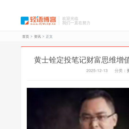
欢迎光临
我们一直在努力
首页
资讯
正文
>
>
黄士铨定投笔记财富思维增
2025-12-13
分类：