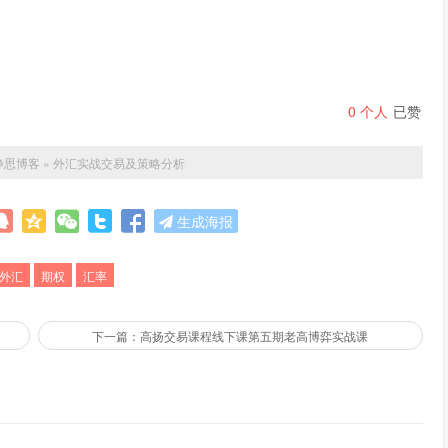
0
个人
已赞
静思博客
»
外汇实战交易及策略分析
生成海报
外汇
期权
汇率
下一篇：高扬交易课程线下课第五期老高博弈实战课