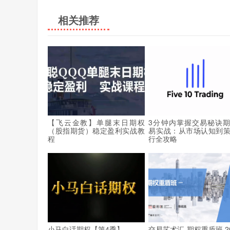
相关推荐
【飞云金教】单腿末日期权
3分钟内掌握交易秘诀
（股指期货）稳定盈利实战教
易实战：从市场认知到
程
行全攻略
小马白话期权【第4季】
交易艺术汇-期权重盾班 20