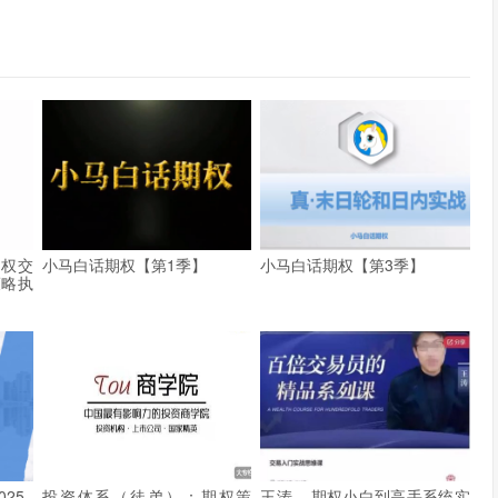
期权交
小马白话期权【第1季】
小马白话期权【第3季】
策略执
25
投资体系（徒弟）：期权策
王涛 – 期权小白到高手系统实