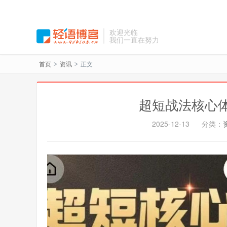
欢迎光临
我们一直在努力
首页
资讯
正文
>
>
超短战法核心
2025-12-13
分类：