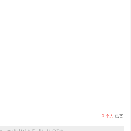
0
个人
已赞
客
»
超短战法核心体系，龙头战法的逻辑