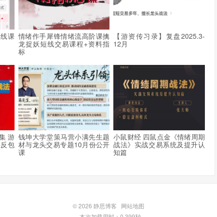
短线课
情绪作手犀锋情绪流高阶课擒
【游资传习录】复盘2025.3-
龙捉妖短线交易课程+资料指
12月
标
集 游
钱坤大学堂策马营小满先生题
小鼠财经 四鼠点金《情绪周期
字反包
材与龙头交易专题10月份公开
战法》实战交易系统及提升认
课
知篇
© 2026
静思博客
网站地图
本次加载用时：0.399秒