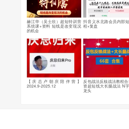
赫江华（吴士欣）超短特训营
抖音义水北路会员内部
系统课+资料 短线是改变现况
程+复盘
的机会
【庆总卢朝庆陪伴营】
反包战法反核战法教程合
2024.9-2025.12
资超短线大长腿战法 N
龙头