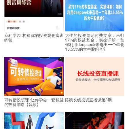
麻利学园-构建你的投资观创富训
大佳的投资笔记付费文章：吊打
练营
97%的权益基金，实操详解：如
何利用deepseek来选出一个年化
15.55%的大牛股组合?
可转债投资课,让你学会一套稳健
陈凯长线投资直播课第3期
的投资策略【音频】