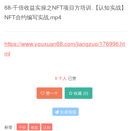
68-千倍收益实操之NFT项目方培训.【认知实战】
NFT合约编写实战.mp4
https://www.youxuan68.com/jiangzuo/176996.ht
ml
0
个人
已赞
赞一个
收藏 (
0
)
生成海报
标签：
千倍
收益
认知