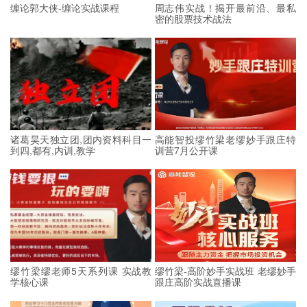
缠论郭大侠-缠论实战课程
周志伟实战！揭开最前沿、最私
密的股票技术战法
诸葛昊天独立团,团内资料科目一
高能智投缪竹梁老缪妙手跟庄特
到四,都有,内训,教学
训营7月公开课
缪竹梁缪老师5天系列课 实战教
缪竹梁-高阶妙手实战班 老缪妙手
学核心课
跟庄高阶实战直播课