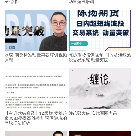
全程课
动量短线培训
刘森 期货标准动量突破培训视频
陈扬期货培训视频 日内超短线波
课程
段交易系统 动量突破
【主升龙头真经】12级群 竞价起
缠论郭大侠-实战圈圈内课
爆点加餐提高胜率和误区避坑的
高级打法解析