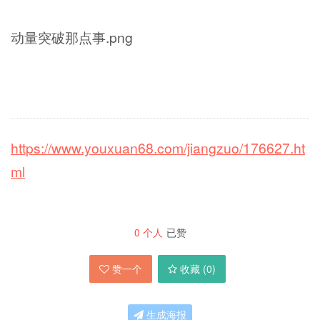
动量突破那点事.png
https://www.youxuan68.com/jiangzuo/176627.ht
ml
0
个人
已赞
赞一个
收藏 (
0
)
生成海报