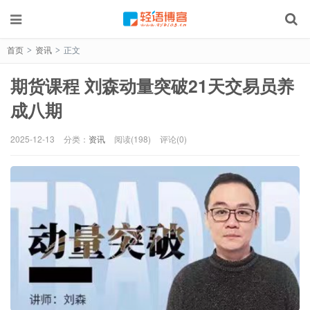
首页
资讯
正文
>
>
期货课程 刘森动量突破21天交易员养
成八期
2025-12-13
分类：
资讯
阅读(198)
评论(0)