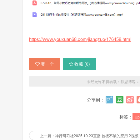
https://www.youxuan68.com/jiangzuo/176458.html
赞一个
收藏 (
0
)
未经允许不得转载：
静思博客
»
分享到：
标签：
Up
上一篇：神行研习社2025.10.23直播 首板不破的应用 2视频