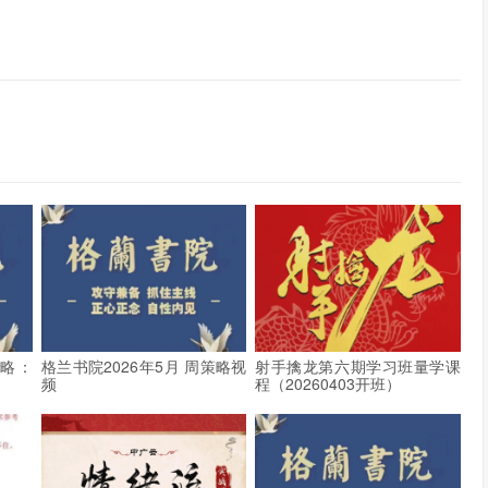
策略：
格兰书院2026年5月 周策略视
射手擒龙第六期学习班量学课
频
程（20260403开班）