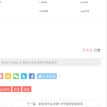
0
个人
已赞
【奶爸只做核心】圈内炒股体系教学视频课程
生成海报
loadPic
目录
课程
下一篇：盘道顶牛会员课1-6节股票交易体系