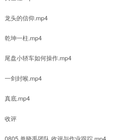
龙头的信仰.mp4
乾坤一柱.mp4
尾盘小轿车如何操作.mp4
一剑封喉.mp4
真底.mp4
收评
0805 单晓禹团队 收评与作业跟踪.mp4