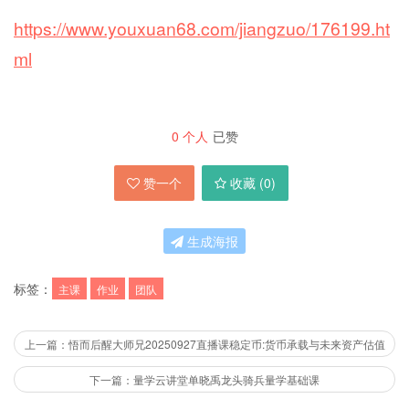
https://www.youxuan68.com/jiangzuo/176199.ht
ml
0
个人
已赞
赞一个
收藏 (
0
)
生成海报
标签：
主课
作业
团队
上一篇：悟而后醒大师兄20250927直播课稳定币:货币承载与未来资产估值
下一篇：量学云讲堂单晓禹龙头骑兵量学基础课