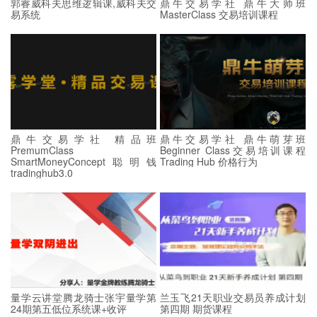
郭睿威科夫思维逻辑课,威科夫交
鼎牛交易学社 鼎牛大师班
易系统
MasterClass 交易培训课程
鼎牛交易学社 精品班
鼎牛交易学社 鼎牛萌芽班
PremumClass
Beginner Class交易培训课程
SmartMoneyConcept聪明钱
Trading Hub 价格行为
tradinghub3.0
量学云讲堂腾龙骑士张宇量学第
兰玉飞21天职业交易员养成计划
24期第五低位系统课+收评
第四期 期货课程