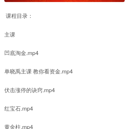
课程目录：
主课
凹底淘金.mp4
单晓禹主课 教你看资金.mp4
伏击涨停的诀窍.mp4
红宝石.mp4
黄金柱.mp4