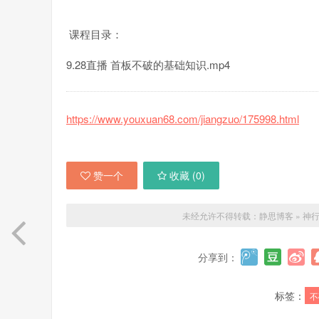
课程目录：
9.28直播 首板不破的基础知识.mp4
https://www.youxuan68.com/jiangzuo/175998.html
赞一个
收藏 (
0
)
未经允许不得转载：
静思博客
»
神行
分享到：
标签：
不