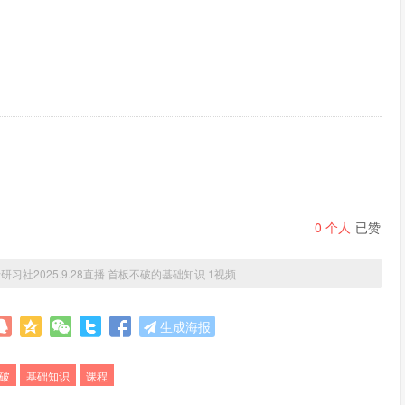
0
个人
已赞
研习社2025.9.28直播 首板不破的基础知识 1视频
生成海报
破
基础知识
课程