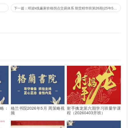
下一篇：邓波k线赢家价格拐点交易体系 期货精华班第26期(25年5月)
策略：
格兰书院2026年5月 周策略视
射手擒龙第六期学习班量学课
频
程（20260403开班）