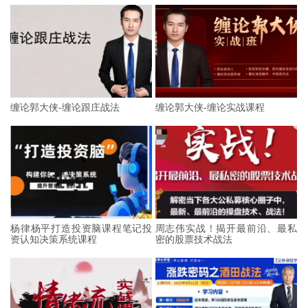
缠论郭大侠-缠论跟庄战法
缠论郭大侠-缠论实战课程
杨律杨平打造投资脑课程笔记投
周志伟实战！揭开最前沿、最私
资认知决策系统课程
密的股票技术战法