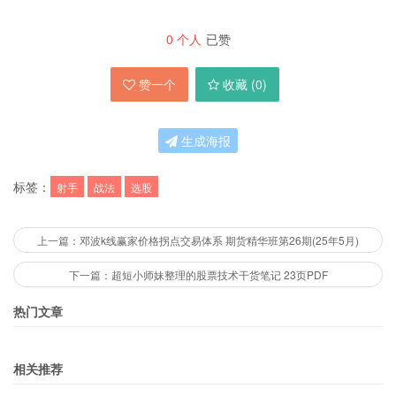
0
个人
已赞
赞一个
收藏 (
0
)
生成海报
标签：
射手
战法
选股
上一篇：邓波k线赢家价格拐点交易体系 期货精华班第26期(25年5月)
下一篇：超短小师妹整理的股票技术干货笔记 23页PDF
热门文章
相关推荐