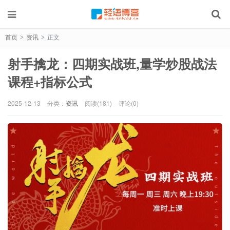
首页
资讯
正文
>
>
射手擒龙：四期实战班,量学炒股战法
课程+指标公式
2025-12-13
分类：
资讯
阅读(181)
评论(0)