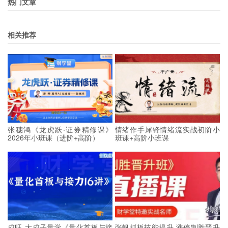
热门文章
相关推荐
张穗鸿《龙虎跃·证券精修课》
情绪作手犀锋情绪流实战初阶小
2026年小班课（进阶+高阶）
班课+高阶小班课
成旺-大成子量学《量化首板与接
张帆抓板技能提升 涨停制胜晋升