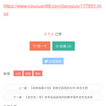
https://www.youxuan68.com/jiangzuo/177651.ht
ml
0
个人
已赞
赞一个
收藏 (
0
)
生成海报
标签：
小班
简图
预科
上一篇：【老林低吸计划】老林交易系统分享 36页文档
下一篇：【龙空龙一哥】壹哥实战基地内部教学课件龙空龙体系