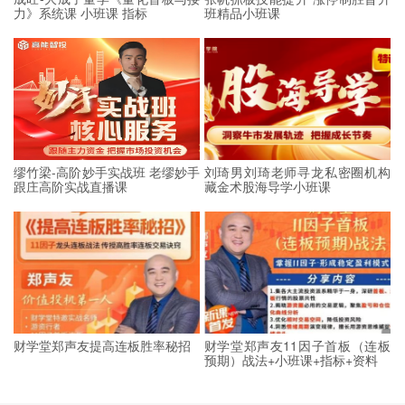
力》系统课 小班课 指标
班精品小班课
缪竹梁-高阶妙手实战班 老缪妙手
刘琦男刘琦老师寻龙私密圈机构
跟庄高阶实战直播课
藏金术股海导学小班课
财学堂郑声友提高连板胜率秘招
财学堂郑声友11因子首板（连板
预期）战法+小班课+指标+资料