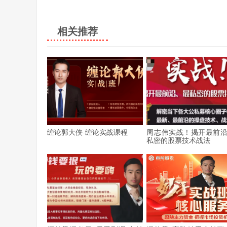
相关推荐
缠论郭大侠-缠论实战课程
周志伟实战！揭开最前
私密的股票技术战法