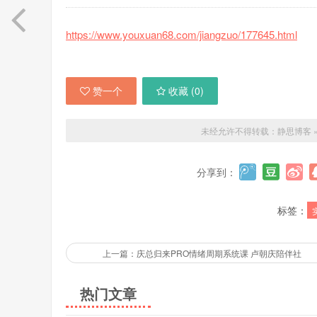
https://www.youxuan68.com/jiangzuo/177645.html
赞一个
收藏 (
0
)
未经允许不得转载：
静思博客
分享到：
标签：
上一篇：庆总归来PRO情绪周期系统课 卢朝庆陪伴社
热门文章