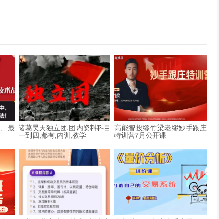
沿、最
诸葛昊天独立团,团内资料科目
高能智投缪竹梁老缪妙手跟庄
一到四,都有,内训,教学
特训营7月公开课