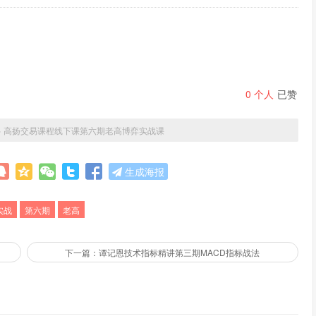
0
个人
已赞
»
高扬交易课程线下课第六期老高博弈实战课
生成海报
实战
第六期
老高
下一篇：谭记恩技术指标精讲第三期MACD指标战法