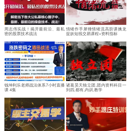
周志伟实战！揭开最前沿、最私
情绪作手犀锋情绪流高阶课擒龙
密的股票技术战法
捉妖短线交易课程+资料指标
钱坤利乐老师战法体系7小时直播
诸葛昊天独立团,团内资料科目一
课 4集
到四,都有,内训,教学