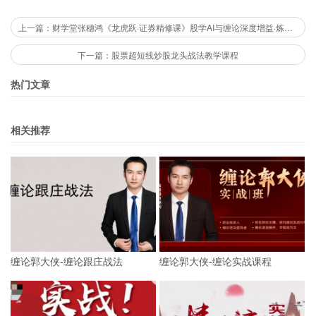
上一篇：财学堂张穗鸿《龙虎跃·证券精修课》股学AI与缠论深度增益·炼就职业操盘手
下一篇：股票超短线炒股龙头战法教学课程
热门文章
相关推荐
缠论郭大侠-缠论跟庄战法
缠论郭大侠-缠论实战课程