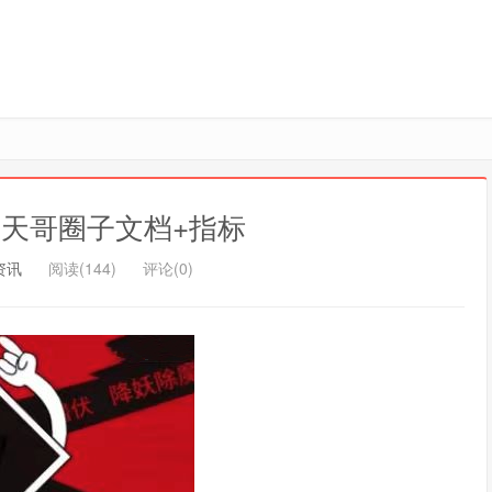
天哥圈子文档+指标
资讯
阅读(144)
评论(0)