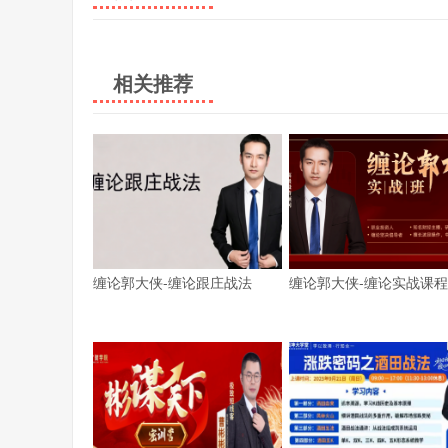
相关推荐
缠论郭大侠-缠论跟庄战法
缠论郭大侠-缠论实战课