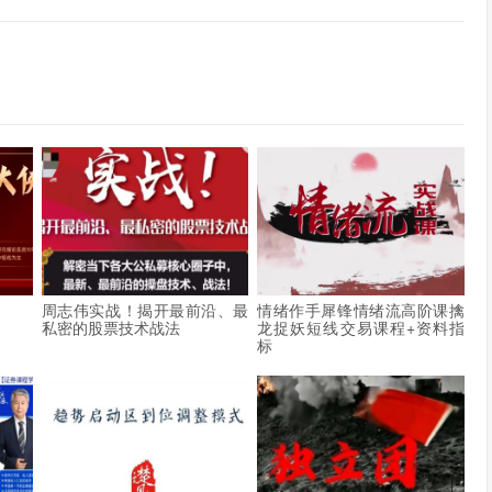
程
周志伟实战！揭开最前沿、最
情绪作手犀锋情绪流高阶课擒
私密的股票技术战法
龙捉妖短线交易课程+资料指
标