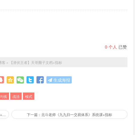
0
个人
已赞
博客
»
【潜伏王者】天哥圈子文档+指标
生成海报
均线
战法
模式
上一篇：【龙虎榜歌神】2024.9-2025.8学友圈翻身计划体系视频+指标
下一篇：北斗老师《九九归一交易体系》系统课+指标