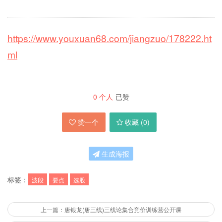
https://www.youxuan68.com/jiangzuo/178222.ht
ml
0
个人
已赞
赞一个
收藏 (
0
)
生成海报
标签：
波段
要点
选股
上一篇：唐银龙(唐三线)三线论集合竞价训练营公开课