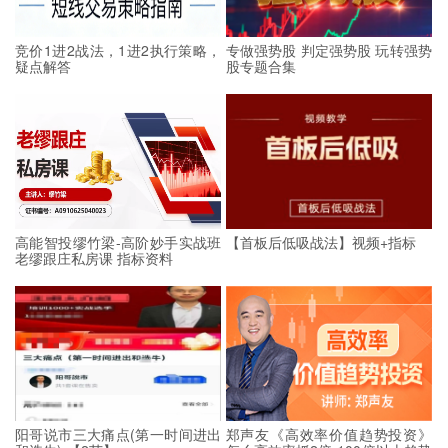
竞价1进2战法，1进2执行策略，
专做强势股 判定强势股 玩转强势
疑点解答
股专题合集
高能智投缪竹梁-高阶妙手实战班
【首板后低吸战法】视频+指标
老缪跟庄私房课 指标资料
阳哥说市三大痛点(第一时间进出
郑声友《高效率价值趋势投资》