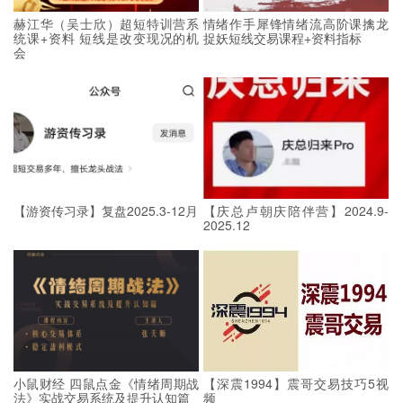
赫江华（吴士欣）超短特训营系
情绪作手犀锋情绪流高阶课擒龙
统课+资料 短线是改变现况的机
捉妖短线交易课程+资料指标
会
【游资传习录】复盘2025.3-12月
【庆总卢朝庆陪伴营】2024.9-
2025.12
小鼠财经 四鼠点金《情绪周期战
【深震1994】震哥交易技巧5视
法》实战交易系统及提升认知篇
频