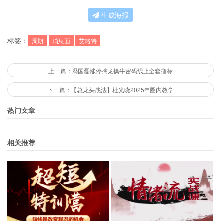
生成海报
标签：
周期
消息面
艾略特
上一篇：冯国磊涨停擒龙擒牛密码线上全套指标
下一篇：【总龙头战法】杜光晓2025年圈内教学
热门文章
相关推荐