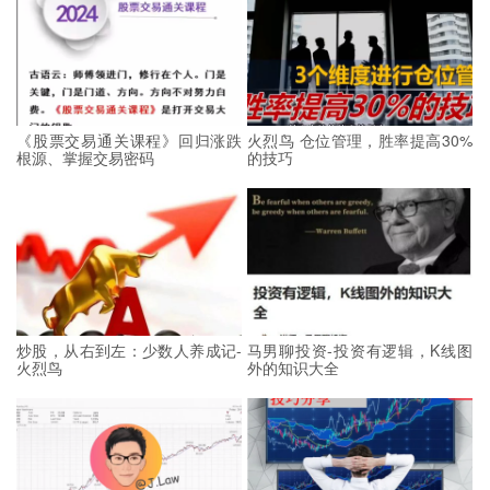
《股票交易通关课程》回归涨跌
火烈鸟 仓位管理，胜率提高30%
根源、掌握交易密码
的技巧
炒股，从右到左：少数人养成记-
马男聊投资-投资有逻辑，K线图
火烈鸟
外的知识大全