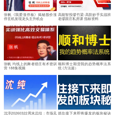
张帆《我爱涨停板》揭秘股价涨
高能智投缪竹梁-高阶妙手实战班
停玄机发现龙头主升机会
老缪跟庄私房课 指标资料
张帆 均线上的舞者猎庄有术密训
顺和博士期货我的趋势概率法系
营 188集视频
统 (方法篇）
沈淳20260322周末总结：市场见
抓住接下来即将爆发的板块秘诀