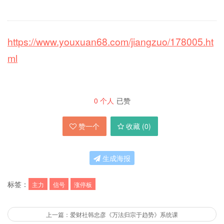
https://www.youxuan68.com/jiangzuo/178005.ht
ml
0
个人
已赞
赞一个
收藏 (
0
)
生成海报
标签：
主力
信号
涨停板
上一篇：爱财社韩忠彦《万法归宗于趋势》系统课