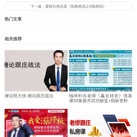
下一篇：爱财社韩忠彦《投教精选之K线密码》
热门文章
相关推荐
缠论郭大侠-缠论跟庄战法
钱坤利乐老师《赢在转折》强基
课30集股市武功秘笈+指标资料