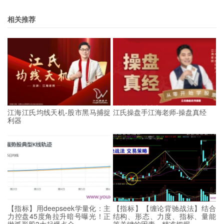
相关推荐
江海江氏均线天机-股市黑马捕捉
江氏操盘手江海老师-操盘真经
利器
【指标】用deepseek学量化：主
【指标】【缠论背驰战法】结合
力控盘45度角拉升暗号曝光！正
结构、形态、力度、指标、量能
抛弧形股3大起爆点全
等关键的因素，精准把握