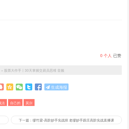
0
个人
已赞
客
»
股票大作手丨30天掌握交易员思维 音频
生成海报
战法
自己的
莫尔
下一篇：缪竹梁-高阶妙手实战班 老缪妙手跟庄高阶实战直播课