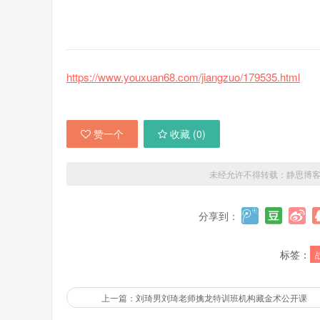
https://www.youxuan68.com/jiangzuo/179535.html
赞一个
收藏 (
0
)
未经允许不得转载：
静思博
分享到：
标签：
上一篇：刘琦男刘琦老师擒龙特训班机构藏金术公开课