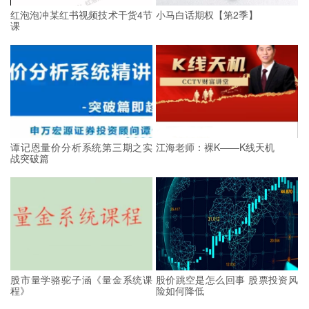
红泡泡冲某红书视频技术干货4节
小马白话期权【第2季】
课
谭记恩量价分析系统第三期之实
江海老师：裸K——K线天机
战突破篇
股市量学骆驼子涵《量金系统课
股价跳空是怎么回事 股票投资风
程》
险如何降低