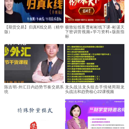
【期货交易】归真K线交易（精华
极致短线客曹彬彬线下课-彬谋天
版）
下密训营视频+学习资料+版面指
标
陈吉明-外汇日内趋势节奏交易系
龙头战法龙头狙击手情绪周期龙
统
头战法和趋势核心22课视频