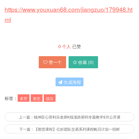
https://www.youxuan68.com/jiangzuo/179948.ht
ml
0
个人
已赞
赞一个
收藏 (
0
)
生成海报
标签：
多空
形态
战法
上一篇：钱坤匠心营利乐老师K线涨跌密码专题教学9月公开课
下一篇：【期货课程】亿杉团队交易系列课程帆贝计划一招鲜