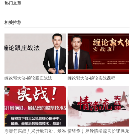
热门文章
相关推荐
缠论郭大侠-缠论跟庄战法
缠论郭大侠-缠论实战课程
周志伟实战！揭开最前沿、最私
情绪作手犀锋情绪流高阶课擒龙