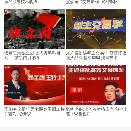
密的股票技术战法
捉妖短线交易课程+资料指标
诸葛昊天独立团,团内资料科目一
九方智投洪帮主交易学 游资打板
到四,都有,内训,教学
龙头战法 情绪周期 擒龙技术
高能智投缪竹梁老缪妙手跟庄特
张帆 均线上的舞者猎庄有术密训
训营7月公开课
营 188集视频