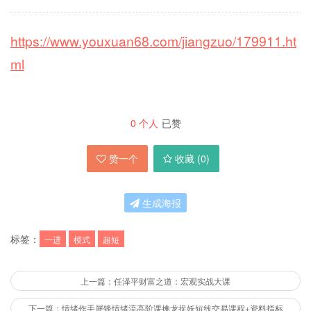
https://www.youxuan68.com/jiangzuo/179911.ht
ml
0
个人
已赞
赞一个
收藏 (
0
)
生成海报
标签：
一进
模式
超短
上一篇：任泽平财富之道：宏观实战大课
下一篇：情绪作手犀锋情绪流高阶课擒龙捉妖短线交易课程+资料指标