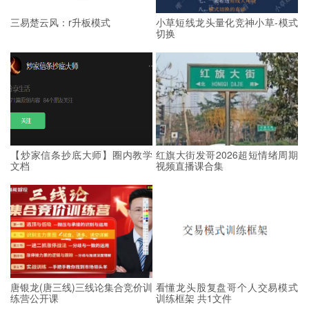
三易楚云风：r升板模式
小草短线龙头量化竞神小草-模式
切换
【炒家信条抄底大师】圈内教学
红旗大街发哥2026超短情绪周期
文档
视频直播课合集
唐银龙(唐三线)三线论集合竞价训
看懂龙头股复盘哥个人交易模式
练营公开课
训练框架 共1文件