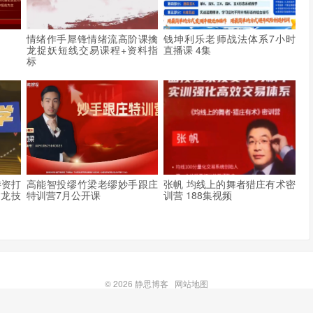
程
情绪作手犀锋情绪流高阶课擒
钱坤利乐老师战法体系7小时
龙捉妖短线交易课程+资料指
直播课 4集
标
游资打
高能智投缪竹梁老缪妙手跟庄
张帆 均线上的舞者猎庄有术密
擒龙技
特训营7月公开课
训营 188集视频
© 2026
静思博客
网站地图
本次加载用时：0.404秒