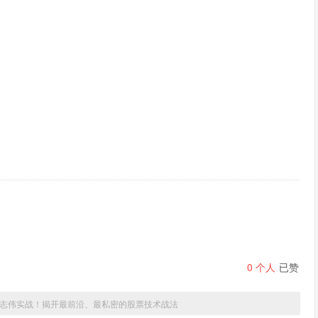
0
个人
已赞
志伟实战！揭开最前沿、最私密的股票技术战法