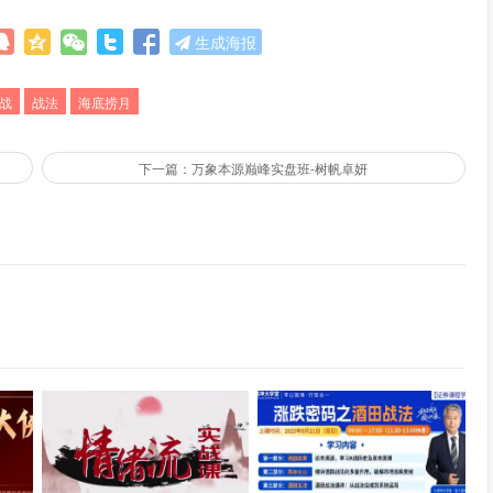
生成海报
战
战法
海底捞月
月
下一篇：万象本源巅峰实盘班-树帆卓妍