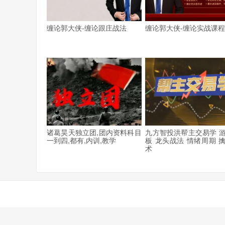
缠论郭大侠-缠论跟庄战法
缠论郭大侠-缠论实战课
诸葛昊天独立团,团内资料科目
九方智投洪帮主交易学 
一到四,都有,内训,教学
板 龙头战法 情绪周期 
术