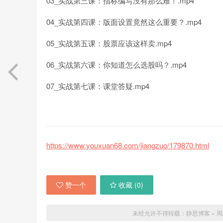
03_实战第三课：指标编写没有那么难！.mp4
04_实战第四课：版面设置竟然这么重要？.mp4
05_实战第五课：股票应该这样卖.mp4
06_实战第六课：你知道怎么选股吗？.mp4
07_实战第七课：课堂答疑.mp4
https://www.youxuan68.com/jiangzuo/179870.html
赞一个
收藏 (
0
)
未经允许不得转载：
静思博客
»
周