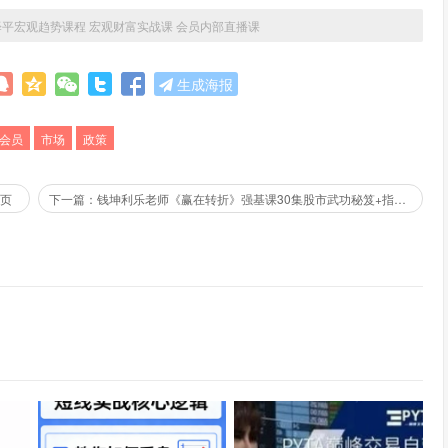
泽平宏观趋势课程 宏观财富实战课 会员内部直播课
生成海报
会员
市场
政策
7页
下一篇：钱坤利乐老师《赢在转折》强基课30集股市武功秘笈+指标资料