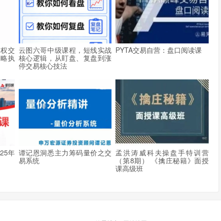
期权交
云图六哥中级课程，短线实战
PYTA交易自营：盘口阅读课
策略执
核心逻辑，从盯盘、复盘到涨
停交易核心技法
25年
谭记恩洞悉主力筹码量价之交
孟洪涛威科夫操盘手特训营
易系统
（第8期） 《擒庄秘籍》面授
课高级班