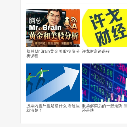
脑总Mr.Brain黄金美股投资分
许戈财富谈课程
析课程
股票内盘外盘是指什么 看这里
股票解禁后的一般走势 
就清楚了
还是跌