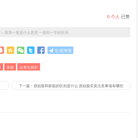
0
个人
已赞
客
»
股票一股是什么意思 一股和一手的区别
生成海报
股
美股
证券交易所
下一篇：原始股和新股的区别是什么 原始股买卖注意事项有哪些