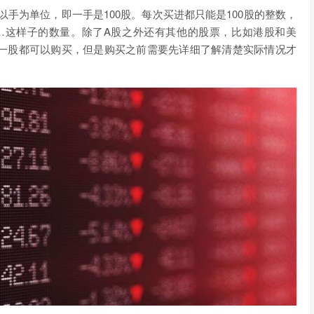
以手为单位，即一手是100股。每次买进都只能是100股的整数，
00……这样子的数量。除了A股之外还有其他的股票，比如港股和美
一股都可以购买，但是购买之前需要先详细了解清楚实际情况才