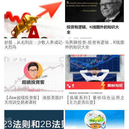
炒股，从右到左：少数人养成记-
马男聊投资-投资有逻辑，K线图
火烈鸟
外的知识大全
【Jlaw超绩投资客】 港股美股21
【低吸系列】量价综合运用之
天培训交易者课程
【主力是否出货】