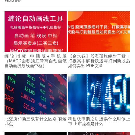
缠论指标 电脑版+手机版
【金水钰】股海孤旅绝对干货：
（MACD面积顶底背离自动画笔
打板高手解析妖股与打到新股后
自动画线划线画中枢）
如何卖出 PDF文章
北交所和新三板有什么区别 有这
科创板申购之后股票什么时候上
几点
市 上市流程是什么