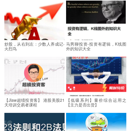
炒股，从右到左：少数人养成记-
马男聊投资-投资有逻辑，K线图
火烈鸟
外的知识大全
【Jlaw超绩投资客】 港股美股21
【低吸系列】量价综合运用之
天培训交易者课程
【主力是否出货】