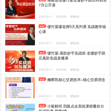
资讯
7月公开课
2026-05-11
阅读(98)
评论(0)
缪竹梁缪老师5天系列课 实战教学核
资讯
心课
2026-05-11
阅读(60)
评论(0)
缪竹梁-高阶妙手实战班 老缪妙手跟
资讯
庄高阶实战直播课
2026-05-11
阅读(88)
评论(0)
阚辉凯核心交易技术+核心交易理念
资讯
2026-04-11
阅读(90)
评论(0)
小鼠财经 四鼠点金系统课程量价分
资讯
析进阶课 视频6集