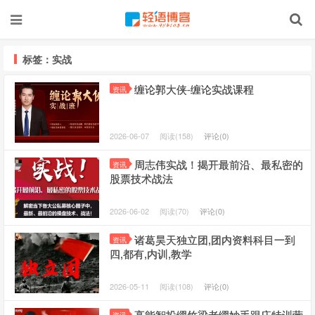
标签：实战
缠论郭大侠-缠论实战课程
资讯
2026-06-07
阅读(158)
评论(0)
周志伟实战！揭开最前沿、最私密的
资讯
股票技术战法
2026-06-02
阅读(70)
评论(0)
诸葛昊天独立团,团内资料科目一到
资讯
四,都有,内训,教学
2026-05-11
阅读(108)
评论(0)
高能智投缪竹梁老缪妙手跟庄特训营