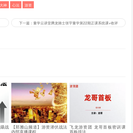
大神
心法
游资
下一篇：量学云讲堂腾龙骑士张宇量学第22期正课系统课+收评
低吸战
【郑雅山频道】游资潜伏战法
飞龙游资团 龙哥首板密训课
内部直播课程
首板战法