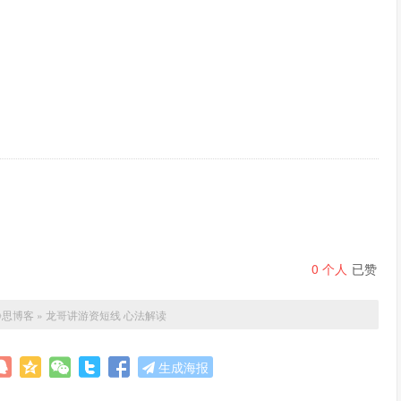
0
个人
已赞
静思博客
»
龙哥讲游资短线 心法解读
生成海报